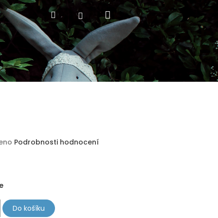
Nákupní
Hledat
Přihlášení
košík
eno
Podrobnosti hodnocení
e
Do košíku