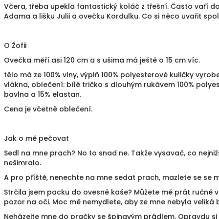
Včera, třeba upekla fantastický koláč z třešní. Často vaří 
Adama a lišku Julii a ovečku Kordulku. Co si něco uvařit spo
O Žofii
Ovečka měří asi 120 cm a s ušima má ještě o 15 cm víc.
tělo má ze 100% vlny, výplň 100% polyesterové kuličky vyro
vlákna, oblečení: bílé tričko s dlouhým rukávem 100% polyes
bavlna a 15% elastan.
Cena je včetně oblečení.
Jak o mě pečovat
Sedl na mne prach? No to snad ne. Takže vysavač, co nejni
nešimralo.
A pro příště, nenechte na mne sedat prach, mazlete se se 
Strčila jsem packu do ovesné kaše? Můžete mě prát ručně v
pozor na oči. Moc mě nemydlete, aby ze mne nebyla veliká b
Neházejte mne do pračky se špinavým prádlem. Opravdu si t