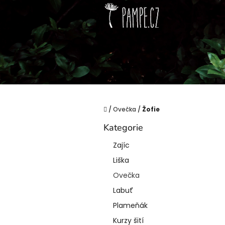
Přejít
na
obsah
Domů
/
Ovečka
/
Žofie
P
Kategorie
o
Přeskočit
kategorie
s
Zajíc
t
Liška
r
a
Ovečka
n
Labuť
n
í
Plameňák
p
Kurzy šití