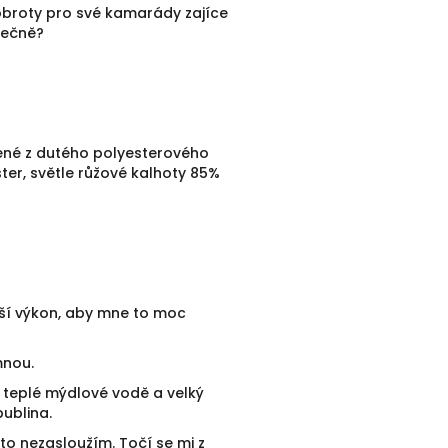
dobroty pro své kamarády zajíce
lečně?
bené z dutého polyesterového
ter, světle růžové kalhoty 85%
žší výkon, aby mne to moc
mnou.
 teplé mýdlové vodě a velký
ublina.
o nezasloužím. Točí se mi z