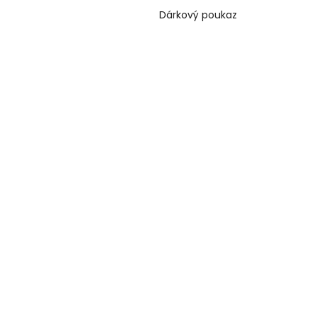
a
Dárkový poukaz
n
e
l