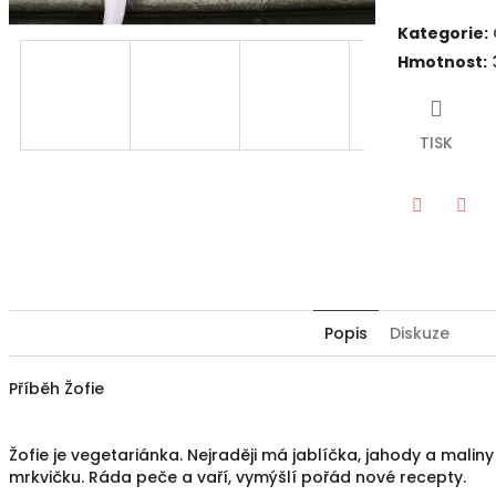
Kategorie
:
Hmotnost
:
TISK
Twitter
Fac
Popis
Diskuze
Příběh
Žofie
Žofie je vegetariánka. Nejraději má jablíčka, jahody a maliny 
mrkvičku. Ráda peče a vaří, vymýšlí pořád nové recepty.