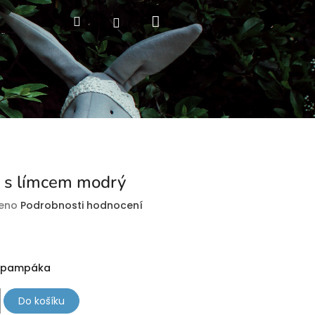
Nákupní
Hledat
Přihlášení
košík
 s límcem modrý
eno
Podrobnosti hodnocení
a pampáka
Do košíku