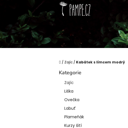
Přejít
na
obsah
Domů
/
Zajíc
/
Kabátek s límcem modrý
P
Kategorie
o
Přeskočit
kategorie
s
Zajíc
t
Liška
r
a
Ovečka
n
Labuť
n
í
Plameňák
p
Kurzy šití