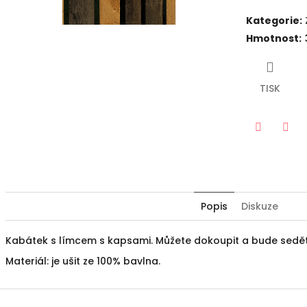
Kategorie
:
Hmotnost
:
TISK
Twitter
Fac
Popis
Diskuze
Kabátek s límcem s kapsami. Můžete dokoupit a bude sed
Materiál: je ušit ze 100% bavlna.