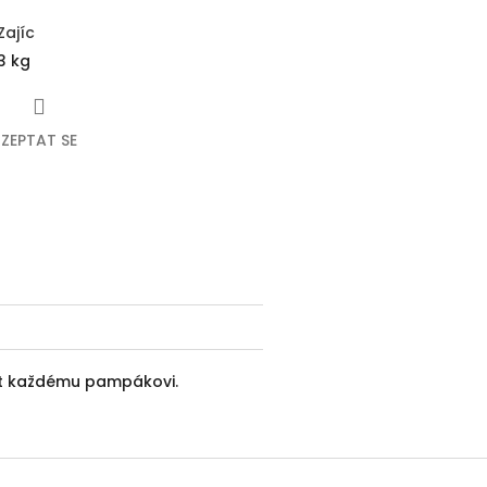
Zajíc
3 kg
ZEPTAT SE
ebook
ět každému pampákovi.