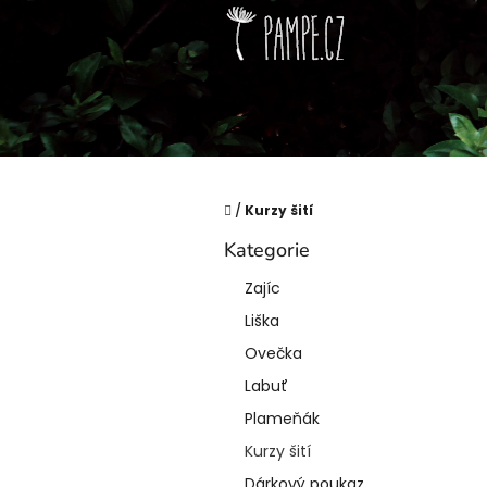
Přejít
na
obsah
Domů
/
Kurzy šití
P
Kategorie
o
Přeskočit
kategorie
s
Zajíc
t
Liška
r
a
Ovečka
n
Labuť
n
í
Plameňák
p
Kurzy šití
a
Dárkový poukaz