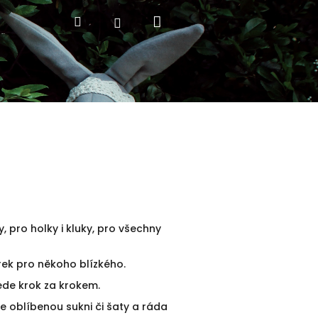
Nákupní
Hledat
Přihlášení
košík
, pro holky i kluky, pro všechny
rek pro někoho blízkého.
ede krok za krokem.
te oblíbenou sukni či šaty a ráda