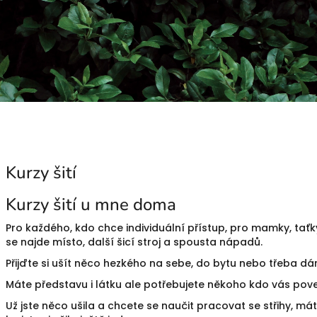
Kurzy šití
Kurzy šití u mne doma
Pro každého, kdo chce individuální přístup, pro mamky, taťky
se najde místo, další šicí stroj a spousta nápadů.
Přijďte si ušít něco hezkého na sebe, do bytu nebo třeba dá
Máte představu i látku ale potřebujete někoho kdo vás pov
Už jste něco ušila a chcete se naučit pracovat se střihy, má