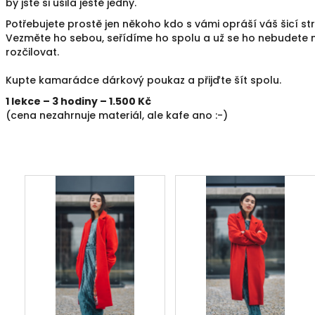
by jste si ušila ještě jedny.
Potřebujete prostě jen někoho kdo s vámi opráší váš šicí stroj
Vezměte ho sebou, seřídíme ho spolu a už se ho nebudete 
rozčilovat.
Kupte kamarádce dárkový poukaz a přijďte šít spolu.
​1 lekce – 3 hodiny – 1.500 Kč​
(cena nezahrnuje materiál, ale kafe ano :-)