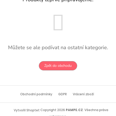
Můžete se ale podívat na ostatní kategorie.
Zpět do obchodu
Z
á
Obchodní podmínky
GDPR
Vrácení zboží
p
a
t
Copyright 2026
PAMPE.CZ
. Všechna práva
Vytvořil Shoptet