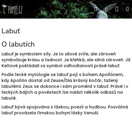
Přejít
Nák
Hledat
Přihlášen
na
obsah
koší
Labuť
O labutích
Labuť je symbolem síly. Je to silové zvíře, ale zároveň
symbolizuje krásu a ladnost. Je křehká, ale silná zároveň. Již
Keltové pokládali za symbol odhodlanosti právě labuť.
Podle řecké mytologie se labuť pojí s bohem Apollónem,
kdy Apollón dostal od Zeuse/Dia krásný kočár, tažený
labutěmi. Zeus se dokonce i sám proměnil v labuť. Právě i v
řeckých bájích a pověstech lze nalézt několik odkazů na
labutě.
Labuť bývá spojována s láskou, poezií a hudbou. Posvátná
labuť provázela římskou bohyni lásky Venuši.