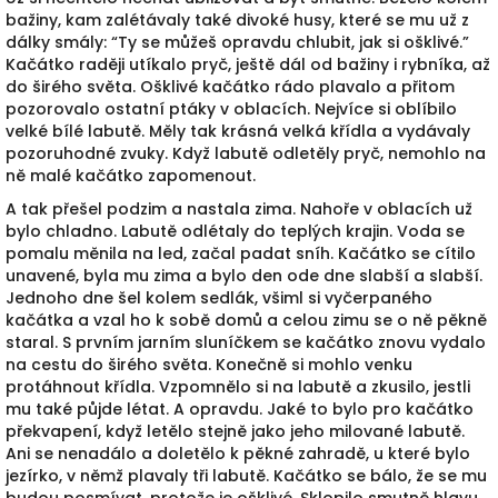
bažiny, kam zalétávaly také divoké husy, které se mu už z
dálky smály: “Ty se můžeš opravdu chlubit, jak si ošklivé.”
Kačátko raději utíkalo pryč, ještě dál od bažiny i rybníka, až
do širého světa. Ošklivé kačátko rádo plavalo a přitom
pozorovalo ostatní ptáky v oblacích. Nejvíce si oblíbilo
velké bílé labutě. Měly tak krásná velká křídla a vydávaly
pozoruhodné zvuky. Když labutě odletěly pryč, nemohlo na
ně malé kačátko zapomenout.
A tak přešel podzim a nastala zima. Nahoře v oblacích už
bylo chladno. Labutě odlétaly do teplých krajin. Voda se
pomalu měnila na led, začal padat sníh. Kačátko se cítilo
unavené, byla mu zima a bylo den ode dne slabší a slabší.
Jednoho dne šel kolem sedlák, všiml si vyčerpaného
kačátka a vzal ho k sobě domů a celou zimu se o ně pěkně
staral. S prvním jarním sluníčkem se kačátko znovu vydalo
na cestu do širého světa. Konečně si mohlo venku
protáhnout křídla. Vzpomnělo si na labutě a zkusilo, jestli
mu také půjde létat. A opravdu. Jaké to bylo pro kačátko
překvapení, když letělo stejně jako jeho milované labutě.
Ani se nenadálo a doletělo k pěkné zahradě, u které bylo
jezírko, v němž plavaly tři labutě. Kačátko se bálo, že se mu
budou posmívat, protože je ošklivé. Sklopilo smutně hlavu