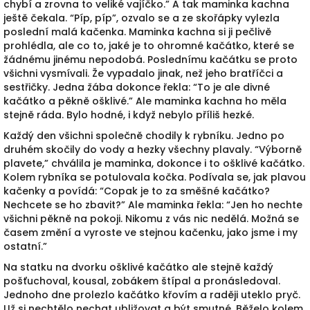
chybí a zrovna to veliké vajíčko.” A tak maminka kachna
ještě čekala. “Píp, píp”, ozvalo se a ze skořápky vylezla
poslední malá kačenka. Maminka kachna si ji pečlivě
prohlédla, ale co to, jaké je to ohromné kačátko, které se
žádnému jinému nepodobá. Poslednímu kačátku se proto
všichni vysmívali. Že vypadalo jinak, než jeho bratříčci a
sestřičky. Jedna žába dokonce řekla: “To je ale divné
kačátko a pěkně ošklivé.” Ale maminka kachna ho měla
stejně ráda. Bylo hodné, i když nebylo příliš hezké.
Každý den všichni společně chodily k rybníku. Jedno po
druhém skočily do vody a hezky všechny plavaly. “Výborně
plavete,” chválila je maminka, dokonce i to ošklivé kačátko.
Kolem rybníka se potulovala kočka. Podívala se, jak plavou
kačenky a povídá: “Copak je to za směšné kačátko?
Nechcete se ho zbavit?” Ale maminka řekla: “Jen ho nechte
všichni pěkně na pokoji. Nikomu z vás nic nedělá. Možná se
časem změní a vyroste ve stejnou kačenku, jako jsme i my
ostatní.”
Na statku na dvorku ošklivé kačátko ale stejně každý
pošťuchoval, kousal, zobákem štípal a pronásledoval.
Jednoho dne prolezlo kačátko křovím a raději uteklo pryč.
Už si nechtělo nechat ubližovat a být smutné. Běželo kolem