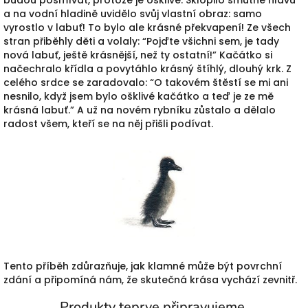
a na vodní hladině uvidělo svůj vlastní obraz: samo
vyrostlo v labuť! To bylo ale krásné překvapení! Ze všech
stran přiběhly děti a volaly: “Pojďte všichni sem, je tady
nová labuť, ještě krásnější, než ty ostatní!” Kačátko si
načechralo křídla a povytáhlo krásný štíhlý, dlouhý krk. Z
celého srdce se zaradovalo: “O takovém štěstí se mi ani
nesnilo, když jsem bylo ošklivé kačátko a teď je ze mě
krásná labuť.” A už na novém rybníku zůstalo a dělalo
radost všem, kteří se na něj přišli podívat.
Tento příběh zdůrazňuje, jak klamné může být povrchní
zdání a připomíná nám, že skutečná krása vychází zevnitř.
Produkty teprve připravujeme.