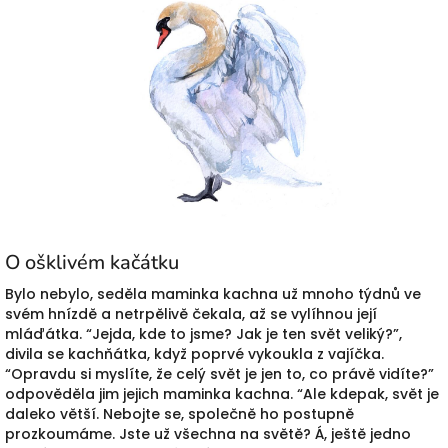
O ošklivém kačátku
Bylo nebylo, seděla maminka kachna už mnoho týdnů ve
svém hnízdě a netrpělivě čekala, až se vylíhnou její
mláďátka. “Jejda, kde to jsme? Jak je ten svět veliký?”,
divila se kachňátka, když poprvé vykoukla z vajíčka.
“Opravdu si myslíte, že celý svět je jen to, co právě vidíte?”
odpověděla jim jejich maminka kachna. “Ale kdepak, svět je
daleko větší. Nebojte se, společně ho postupně
prozkoumáme. Jste už všechna na světě? Á, ještě jedno